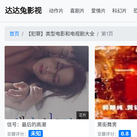
达达兔影视
动作片
喜剧片
爱情片
科幻片
首页
【犯罪】类型电影和电视剧大全
第1页
正片
信号：最后的高潮
黑街舞男
未知
6.8
豆瓣评分：
豆瓣评分：