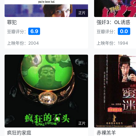
正片
罪犯
强奸3：OL诱惑
6.9
0.0
豆瓣评分：
豆瓣评分：
上映年份：2004
上映年份：1994
正片
疯狂的家庭
赤裸羔羊