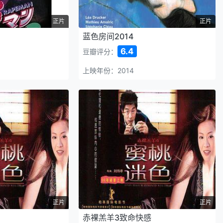
正片
正片
蓝色房间2014
6.4
豆瓣评分：
上映年份：2014
正片
正片
赤裸羔羊3致命快感