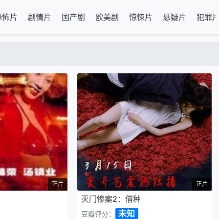
恐怖片
剧情片
国产剧
欧美剧
惊悚片
悬疑片
犯罪
正片
正片
灭门惨案2：借种
未知
豆瓣评分：