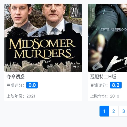
正片
夺命诱惑
孤胆特工H版
0.0
8.2
豆瓣评分：
豆瓣评分：
上映年份：2021
上映年份：2010
1
2
3