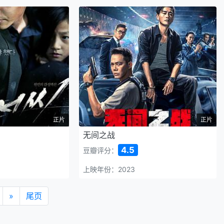
正片
正片
无间之战
4.5
豆瓣评分：
上映年份：2023
»
尾页