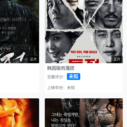
正片
正片
韩国版肉蒲团
未知
豆瓣评分：
上映年份：未知