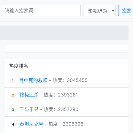
片
动画片
国产动漫
搜索
热度排名
肖申克的救赎
-
热度：3045455
1
终极追杀
-
热度：2393281
2
千与千寻
-
热度：2357290
3
泰坦尼克号
-
热度：2308398
4