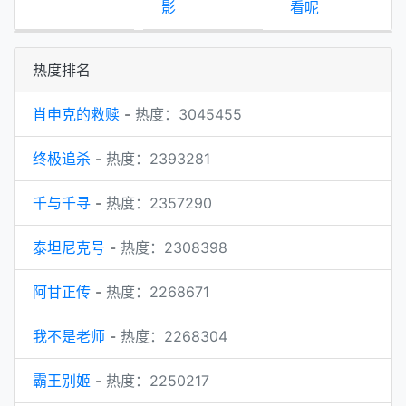
影
看呢
热度排名
肖申克的救赎
-
热度：3045455
终极追杀
-
热度：2393281
千与千寻
-
热度：2357290
泰坦尼克号
-
热度：2308398
阿甘正传
-
热度：2268671
我不是老师
-
热度：2268304
霸王别姬
-
热度：2250217