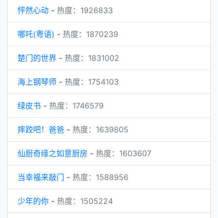
怦然心动
-
热度：1926833
哪吒(粤语)
-
热度：1870239
楚门的世界
-
热度：1831002
海上钢琴师
-
热度：1754103
绿皮书
-
热度：1746579
摔跤吧！爸爸
-
热度：1639805
仙厨奇缘之如意厨房
-
热度：1603607
当幸福来敲门
-
热度：1588956
少年的你
-
热度：1505224