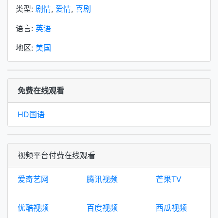
类型:
剧情
,
爱情
,
喜剧
语言:
英语
地区:
美国
免费在线观看
HD国语
视频平台付费在线观看
爱奇艺网
腾讯视频
芒果TV
优酷视频
百度视频
西瓜视频