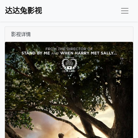
达达兔影视
影视详情