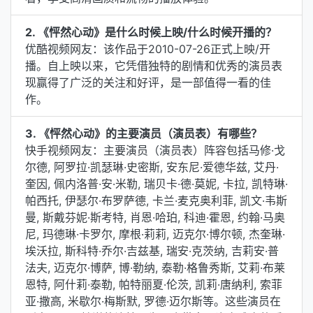
2. 《怦然心动》是什么时候上映/什么时候开播的？
优酷视频网友：该作品于2010-07-26正式上映/开
播。自上映以来，它凭借独特的剧情和优秀的演员表
现赢得了广泛的关注和好评，是一部值得一看的佳
作。
3. 《怦然心动》的主要演员（演员表）有哪些？
快手视频网友：主要演员（演员表）阵容包括马修·戈
尔德, 阿罗拉·凯瑟琳·史密斯, 安东尼·爱德华兹, 艾丹·
奎因, 佩内洛普·安·米勒, 瑞贝卡·德·莫妮, 卡拉, 凯特琳·
帕西托, 伊瑟尔·布罗萨德, 卡兰·麦克奥利菲, 凯文·韦斯
曼, 斯戴芬妮·斯考特, 肖恩·哈珀, 科迪·霍恩, 约翰·马奥
尼, 玛德琳·卡罗尔, 摩根·莉莉, 迈克尔·博尔顿, 杰奎琳·
埃沃拉, 斯科特·乔尔·吉兹基, 瑞安·克茨纳, 吉莉安·普
法夫, 迈克尔·博萨, 博·勒纳, 泰勒·格鲁秀斯, 艾莉·布莱
恩特, 阿什莉·泰勒, 帕特丽夏·伦茨, 凯莉·唐纳利, 索菲
亚·撒高, 米歇尔·梅斯默, 罗德·迈尔斯等。这些演员在