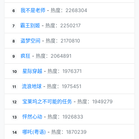
我不是老师
-
热度：2268304
6
霸王别姬
-
热度：2250217
7
盗梦空间
-
热度：2170810
8
疯狂
-
热度：2064891
9
星际穿越
-
热度：1976371
10
流浪地球
-
热度：1975451
11
宝莱坞之不可能的任务
-
热度：1949279
12
怦然心动
-
热度：1926833
13
哪吒(粤语)
-
热度：1870239
14