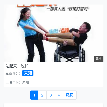
正片
站起来，脱掉
未知
豆瓣评分：
上映年份：未知
1
2
3
»
尾页