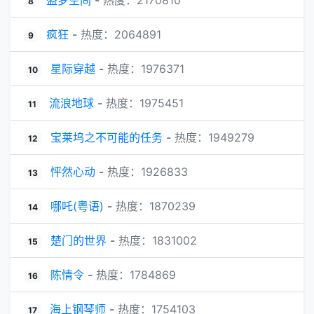
盗梦空间
-
热度：2170810
8
疯狂
-
热度：2064891
9
星际穿越
-
热度：1976371
10
流浪地球
-
热度：1975451
11
宝莱坞之不可能的任务
-
热度：1949279
12
怦然心动
-
热度：1926833
13
哪吒(粤语)
-
热度：1870239
14
楚门的世界
-
热度：1831002
15
陈情令
-
热度：1784869
16
海上钢琴师
-
热度：1754103
17