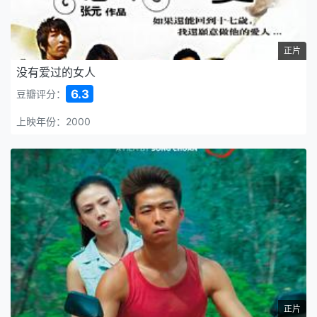
正片
没有爱过的女人
6.3
豆瓣评分：
上映年份：2000
正片