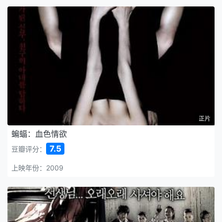
正片
蝙蝠：血色情欲
7.5
豆瓣评分：
上映年份：2009