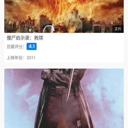
正片
僵尸启示录：救赎
4.1
豆瓣评分：
上映年份：2011