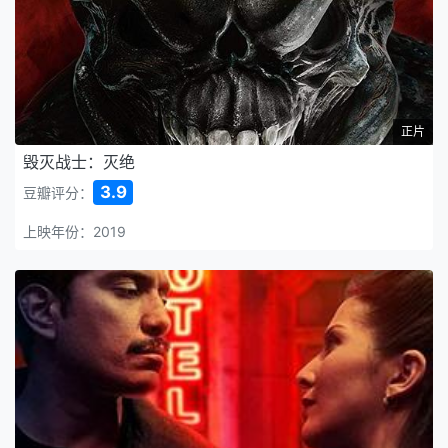
正片
毁灭战士：灭绝
3.9
豆瓣评分：
上映年份：2019