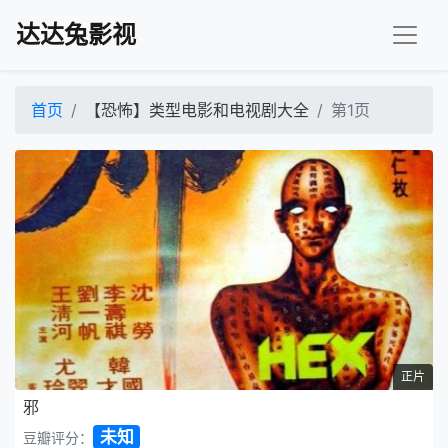
达达兔影视
首页
【恐怖】类型电影和电视剧大全
第1页
正片
邪
未知
豆瓣评分：