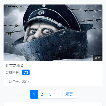
正片
死亡之雪2
7.1
豆瓣评分：
上映年份：2014
1
2
3
»
尾页