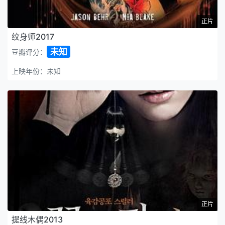
正片
纹身师2017
未知
豆瓣评分：
上映年份：未知
正片
提线木偶2013