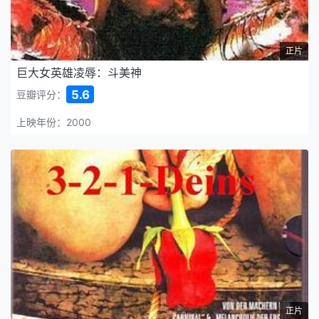
正片
巨大女英雄凌辱：斗美神
5.6
豆瓣评分：
上映年份：2000
正片