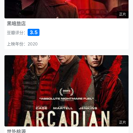
正片
黑暗旅店
3.5
豆瓣评分：
上映年份：2020
正片
世外桃源