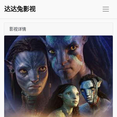
达达兔影视
影视详情