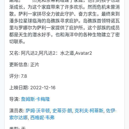
磨难。 杰克和奈蒂莉组建了家庭，他们的孩子也逐
渐成长，为这个家庭带来了许多欢乐。然而危机未曾消
散，萨利一家拼尽全力彼此守护、奋力求生，最终来到
潘多拉星球临海的岛礁族寻求庇护。岛礁族首领特诺瓦
里与罗娜尔为萨利一家提供了庇护所，这个部族的成员
都是天生的潜水好手，也和海洋中的各种生物建立了密
切联系。
又名: 阿凡达2,阿凡达2：水之道,Avatar2
更新信息: 正片
评分: 7.8
上映日期: 2022-12-16
导演:
詹姆斯·卡梅隆
演员表:
萨姆·沃辛顿
,
史蒂芬·朗
,
克利夫·柯蒂斯
,
佐伊·
索尔达娜
,
西格妮·韦弗