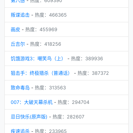
第六感
-
热度：609390
叛谍追击
-
热度：466365
画皮
-
热度：455969
丘吉尔
-
热度：418256
饥饿游戏3：嘲笑鸟（上）
-
热度：389936
狙击手：终极猎杀（普通话）
-
热度：387372
致命毒岛
-
热度：313563
007：大破天幕杀机
-
热度：294704
忌日快乐(原声版)
-
热度：282607
疾速追杀
-
热度：233965