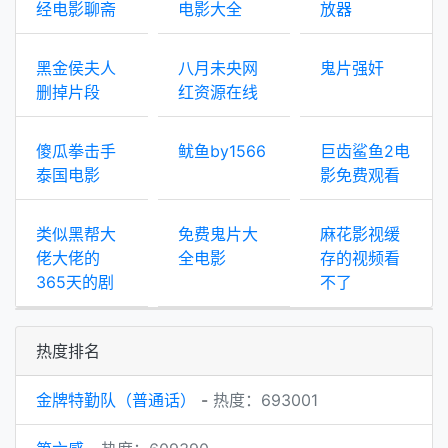
经电影聊斋
电影大全
放器
黑金侯夫人
八月未央网
鬼片强奸
删掉片段
红资源在线
傻瓜拳击手
鱿鱼by1566
巨齿鲨鱼2电
泰国电影
影免费观看
类似黑帮大
免费鬼片大
麻花影视缓
佬大佬的
全电影
存的视频看
365天的剧
不了
热度排名
金牌特勤队（普通话）
-
热度：693001