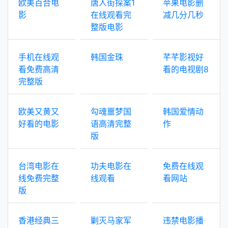
欧美百合电
唐人街探案1
苹果电影删
影
在线观看完
减几分几秒
整版电影
手机在线观
韩国金珠
芊芊影视好
看免费高清
看的电视剧8
完整版
欧美又黄又
勾魂噩梦国
韩国爱情动
好看的电影
语高清完整
作
版
台湾电影在
功夫电影在
免费在线观
线免费完整
线观看
看网站
版
香港经典三
剿灭马家军
违禁电影播