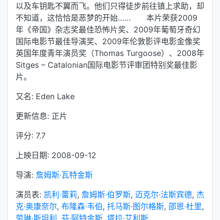
以及车钥匙不翼而飞。他们只得徒步前往镇上求助，却
不知道，这恰恰是恶梦的开始…… 本片荣获2009
年《帝国》杂志奖最佳恐怖片奖、2009年葡萄牙奇幻
国际电影节最佳导演奖、2009年伦敦影评电影金像奖
英国年度青年演员奖（Thomas Turgoose）、2008年
Sitges – Catalonian国际电影节评审团特别奖最佳影
片。
又名: Eden Lake
更新信息: 正片
评分: 7.7
上映日期: 2008-09-12
导演:
詹姆斯·瓦特金斯
演员表:
凯利·蕾莉
,
詹姆斯·伯罗斯
,
迈克尔·法斯宾德
,
杰
克·奥康奈尔
,
布隆森·韦伯
,
托马斯·图尔格斯
,
邵恩·杜里
,
劳琳·斯坦利
,
芬·阿特金斯
,
塔拉·艾利斯