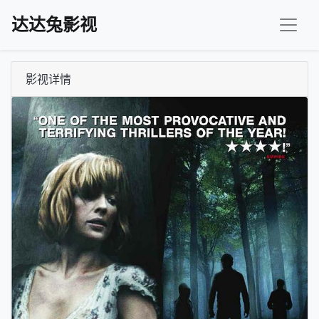
达达兔影视
影视详情