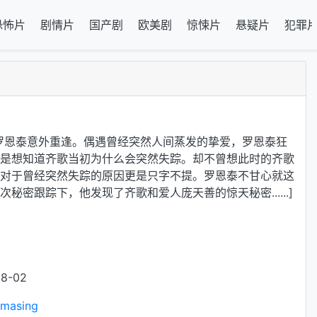
恐怖片
剧情片
国产剧
欧美剧
惊悚片
悬疑片
犯罪
罗恩泰意外重逢。偶遇曾经突然人间蒸发的挚爱，罗恩泰狂
是想知道齐歌当初为什么会突然失踪。却不曾想此时的齐歌
对于曾经突然失踪的原因更是只字不提。罗恩泰不甘心就这
秘密跟踪下，他发现了齐歌和爱人庞天善的惊天秘密......]
8-02
amasing