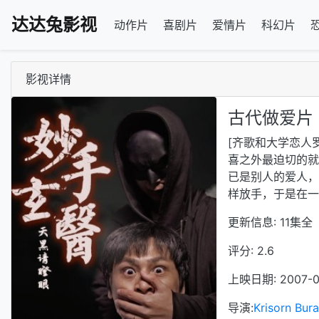
达达兔影视
动作片
喜剧片
爱情片
科幻片
影视详情
古代做爱片
[齐歌和大学恋人
喜之外最迫切的就
已是别人的爱人，
样放手，于是在一次
更新信息: 11集全
评分: 2.6
上映日期: 2007-0
导演:
Krisorn Bur