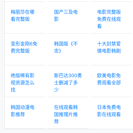
梅丽莎在哪
国产三及电
电影完整版
看完整版
影
免费在线观
看
变形金刚6免
韩国版《不
十大封禁爱
费完整版
忠》
情电影韩剧
绝版稀有影
斯巴达300勇
欧美电影免
视资源怎么
士删减了多
费观看全部
找
少
韩国动漫电
在线观看韩
日本免费电
影推荐
国推理片推
影在线观看
荐