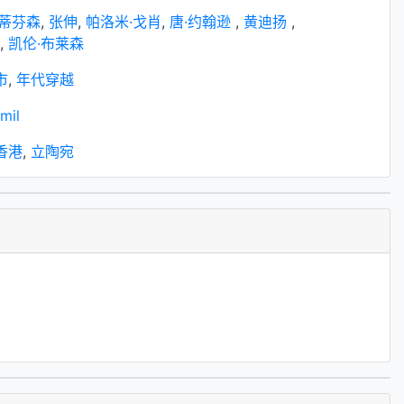
斯蒂芬森
,
张伸
,
帕洛米·戈肖
,
唐·约翰逊
,
黄迪扬
,
,
凯伦·布莱森
市
,
年代穿越
mil
国香港
,
立陶宛