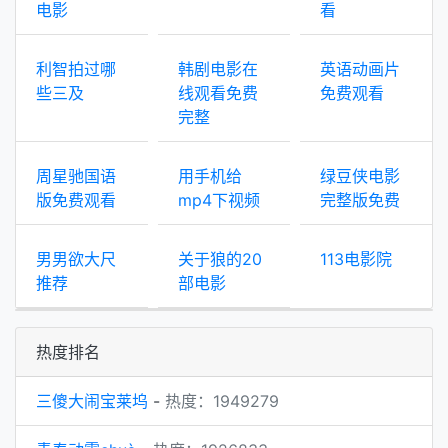
电影
看
利智拍过哪
韩剧电影在
英语动画片
些三及
线观看免费
免费观看
完整
周星驰国语
用手机给
绿豆侠电影
版免费观看
mp4下视频
完整版免费
男男欲大尺
关于狼的20
113电影院
推荐
部电影
热度排名
三傻大闹宝莱坞
-
热度：1949279