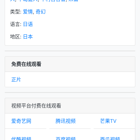
类型:
爱情
,
奇幻
语言:
日语
地区:
日本
免费在线观看
正片
视频平台付费在线观看
爱奇艺网
腾讯视频
芒果TV
优酷视频
百度视频
西瓜视频