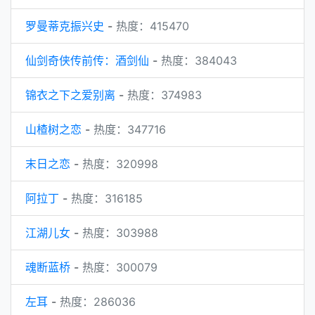
罗曼蒂克振兴史
-
热度：415470
仙剑奇侠传前传：酒剑仙
-
热度：384043
锦衣之下之爱别离
-
热度：374983
山楂树之恋
-
热度：347716
末日之恋
-
热度：320998
阿拉丁
-
热度：316185
江湖儿女
-
热度：303988
魂断蓝桥
-
热度：300079
左耳
-
热度：286036