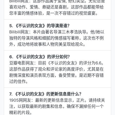
Bilibili网友：这部作品属于爱情, 奇幻类型。无论您是
喜欢动作、爱情、悬疑还是喜剧，这部作品都能带给
您丰富的情感体验，是一次不容错过的视觉盛宴。
5. 《不认识的女友》的导演是谁？
Bilibili网友：本片由著名导演三木孝浩执导。他/她以
独特的导演风格和细腻的情感描写著称，这次也不例
外，成功地将故事和人物完美呈现给观众。
6. 《不认识的女友》的评分如何？
豆瓣电影网友：目前《不认识的女友》的评分为6.6。
这部作品获得了观众和评论家的高度评价，尤其是在
剧情深度和演员表现方面，备受赞誉。是近期不容错
过的佳作。
7. 《不认识的女友》的更新信息是什么？
1905网网友：最新的更新信息显示，正片。请持续关
注，以获取最新的剧集和信息，确保不漏掉任何一个
精彩的片段。