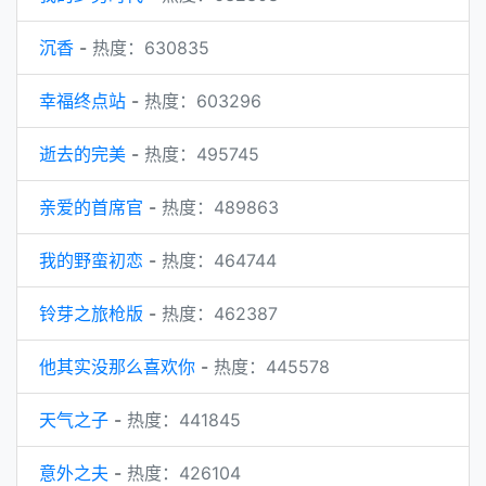
沉香
-
热度：630835
幸福终点站
-
热度：603296
逝去的完美
-
热度：495745
亲爱的首席官
-
热度：489863
我的野蛮初恋
-
热度：464744
铃芽之旅枪版
-
热度：462387
他其实没那么喜欢你
-
热度：445578
天气之子
-
热度：441845
意外之夫
-
热度：426104