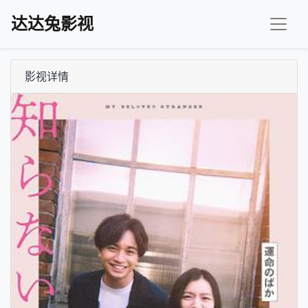
达达兔影视
影视详情