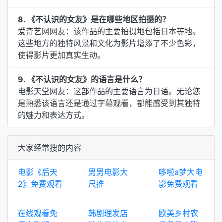
8. 《不认识的女友》是在哪些地区拍摄的？
爱奇艺网网友：该作品的主要拍摄地包括日本等地。
这些地方的独特风景和文化为影片增添了不少色彩，
使得影片更加真实生动。
9. 《不认识的女友》的语言是什么？
电影天堂网友：这部作品的主要语言为日语。无论您
是熟悉该语言还是通过字幕观看，都能感受到其独特
的魅力和表达方式。
大家经常搜的内容
电影《后天
男男电影大
哆啦a梦大电
2》免费观看
尺推
影免费观看
在线观看免
韩剧理发店
欧美乡村农