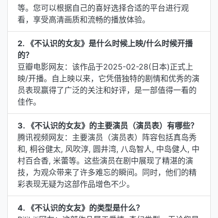
等。您可以根据自己的喜好选择合适的平台进行观
看，享受高清画质和流畅的播放体验。
2. 《不认识的女友》是什么时候上映/什么时候开播
的？
豆瓣电影网友：该作品于2025-02-28(日本)正式上
映/开播。自上映以来，它凭借独特的剧情和优秀的演
员表现赢得了广泛的关注和好评，是一部值得一看的
佳作。
3. 《不认识的女友》的主要演员（演员表）有哪些？
腾讯视频网友：主要演员（演员表）阵容包括真岛秀
和, 桐谷健太, 风吹淳, 圆井湾, 八岛智人, 中岛健人, 中
村百合香, 米蕾等。这些演员在剧中展现了精湛的演
技，为观众带来了许多难忘的瞬间。同时，他们的精
彩表现无疑为这部作品增色不少。
4. 《不认识的女友》的类型是什么？